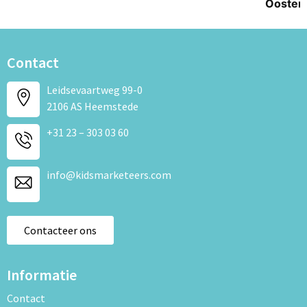
Ooster
Contact
Leidsevaartweg 99-0
2106 AS Heemstede
+31 23 – 303 03 60
info@kidsmarketeers.com
Contacteer ons
Informatie
Contact