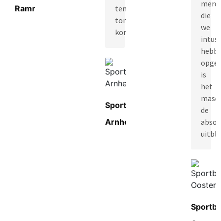
merch
Rammelbeek
ten
die
tonele
we
komt.”
intus
hebb
opge
is
het
masc
Sportbedrijf
de
Arnhem
absol
uitbli
Sportbe