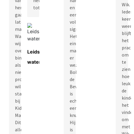
van
het
handdoeken
Vraag/opmerking
Wik.
hem
totaalplaatje.”
en
Ieder
gaan
een
keer
laten
volledig
weer
maken.
signingproject.
blijft
Wat
Het
het
wij
eindresultaat
prach
overigens
mag
Leids
om
binnenkort
er
water
te
als
wezen;
zien
nieuw
Bobby
hoe
project
de
leuk
willen
Bever
de
starten
is
kinde
bij
echt
het
Kids
een
vinde
Marketeers.
knuffelmascotte!
om
Dit
Hij
met
allemaal
is
Wik