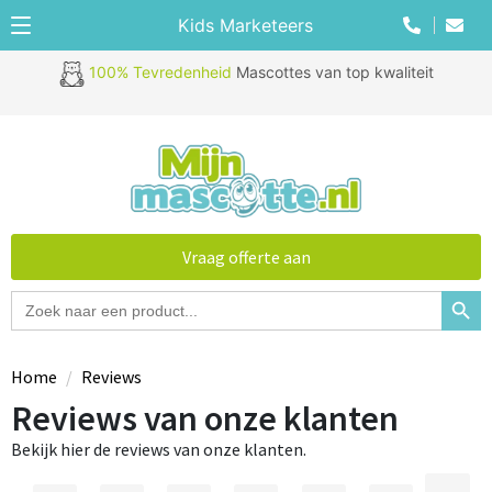
Kids Marketeers
100% Tevredenheid
Mascottes van top kwaliteit
Vraag offerte aan
Zoek
Zoek
naar:
Home
Reviews
Reviews van onze klanten
Bekijk hier de reviews van onze klanten.