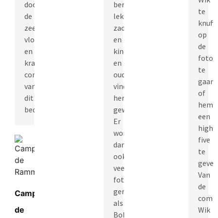
door
benaderbaar,
te
de
lekker
knuffe
zeer
zacht
op
vlotte
en
de
en
kinderen
foto
krachtige
en
te
communicatie
ouders
gaan
van
vinden
of
dit
hem
hem
bedrijf.”
geweldig.
een
Er
high
worden
five
dan
te
ook
geven
veel
Van
foto’s
de
gemaakt
Camping
comp
als
de
Wik
Bobby