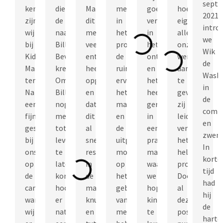
sept
kennis
die
Marketeers
meedenken
goed
hoeven
2021
zijn
de
dit
in
verwerkt
eigenlijk
intro
wij
naam
met
het
in
alleen
we
bij
Billy
veel
proces,
het
onze
Wik
Kids
Bever
enthousiasme
de
ontwerp
wensen
de
Marketeers
kreeg.
heeft
ruime
en
aan
Wasb
terechtgekomen.
Om
opgepakt
ervaring,
het
te
in
Na
Billy
en
het
heeft
geven,
de
een
nog
dat
maatwerk
geresulteerd
zij
commu
fijn
meer
dit
en
in
leiden
en
gesprek
tot
al
de
een
verder
zweml
bij
leven
snel
uitgebreide
prachtig
het
In
ons
te
resulteerde
mogelijkheden
mascottepak
hele
korte
op
laten
in
op
waarmee
proces.
tijd
de
komen,
de
het
we
Door
had
camping,
hoorde
mascotte,
gebied
hopen
al
hij
waren
er
knuffel
van
kinderen
deze
de
wij
natuurlijk
en
merchandise
te
positieve
harte